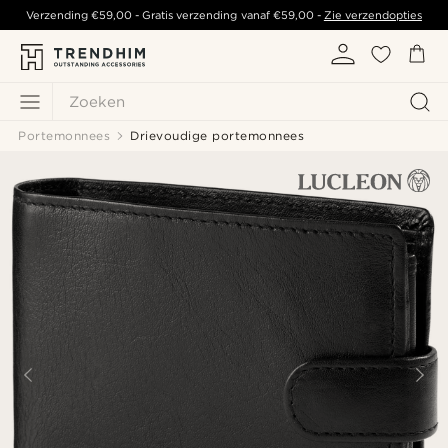
Verzending
€59,00
- Gratis verzending vanaf
€59,00
-
Zie verzendopties
Zoeken
Portemonnees
Drievoudige portemonnees