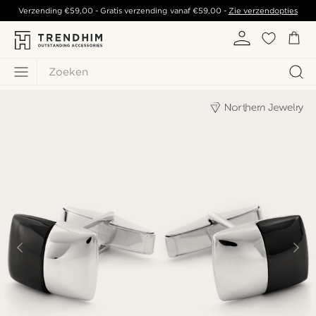
Verzending
€59,00
- Gratis verzending vanaf
€59,00
-
Zie verzendopties
Zoeken