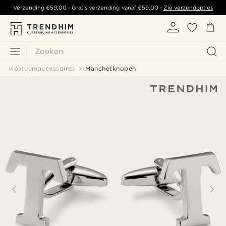
Verzending
€59,00
- Gratis verzending vanaf
€59,00
-
Zie verzendopties
Zoeken
Kostuumaccessoires
Manchetknopen