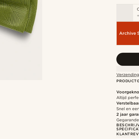
Archive 
Verzending
PRODUCT
Voorgekno
Altijd perf
Verstelbaa
Snel en ee
2 jaar gara
Gegarandee
BESCHRIJ
SPECIFICA
KLANTREV