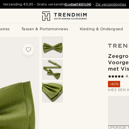
Verzending
€5,95
- Gratis verzending vanaf
Contacteer ons
€59,00
-
Zie verzendopties
oires
Tassen & Portemonnees
Kleding & Ondergoed
Zeegro
Voorge
met Vi
4
-40%
KIES EEN 
UPGRADE 