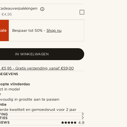
Cadeauverpakkingen
+
€4,95
Sale
Bespaar tot 50% -
Shop nu
IN WINKELWAGEN
 €5,95 - Gratis verzending vanaf €59,00
GEGEVENS
opte vlinderdas
ect in model
r
nvoudig in grootte aan te passen
ntie
rde kwaliteit en gemoedsrust voor 2 jaar
VING
TIES
IEWS
4.9