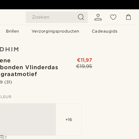
Zoeken
Brillen
Verzorgingsproducten
Cadeaugids
ene
€11,97
€19,95
bonden Vlinderdas
sgraatmotief
.9
(31)
KLEUR
+16
MET