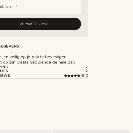
iladres *
VERWITTIG MIJ
GEGEVENS
 en veilig op je pak te bevestigen
ect op zijn plaats gedurende de hele dag
VING
TIES
IEWS
5.0