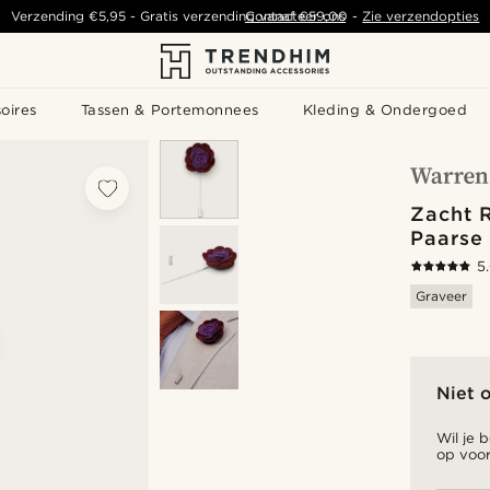
Verzending
€5,95
- Gratis verzending vanaf
Contacteer ons
€59,00
-
Zie verzendopties
oires
Tassen & Portemonnees
Kleding & Ondergoed
Zacht 
Paarse
5
Graveer
Niet 
Wil je 
op voor