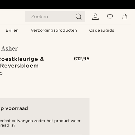
Zoeken
Brillen
Verzorgingsproducten
Cadeaugids
Roestkleurige &
€12,95
 Reversbloem
.0
op voorraad
bericht ontvangen zodra het product weer
raad is?