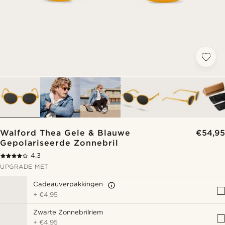
Walford Thea Gele & Blauwe
€54,95
Gepolariseerde Zonnebril
4.3
UPGRADE MET
Cadeauverpakkingen
+
€4,95
Zwarte Zonnebrilriem
+
€4,95