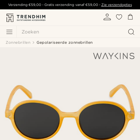
Verzending
€59,00
- Gratis verzending vanaf
€59,00
-
Zie verzendopties
Zoeken
Zonnebrillen
Gepolariseerde zonnebrillen