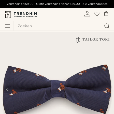
Verzending
€59,00
- Gratis verzending vanaf
€59,00
-
Zie verzendopties
Zoeken