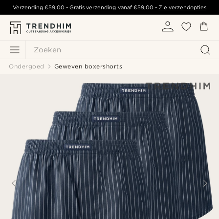
Verzending
€59,00
- Gratis verzending vanaf
€59,00
-
Zie verzendopties
Zoeken
Ondergoed
Geweven boxershorts