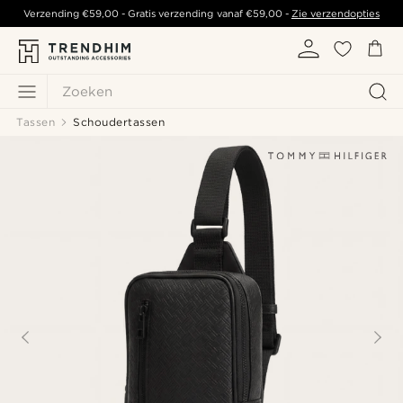
Verzending
€59,00
- Gratis verzending vanaf
€59,00
-
Zie verzendopties
Zoeken
Tassen
Schoudertassen