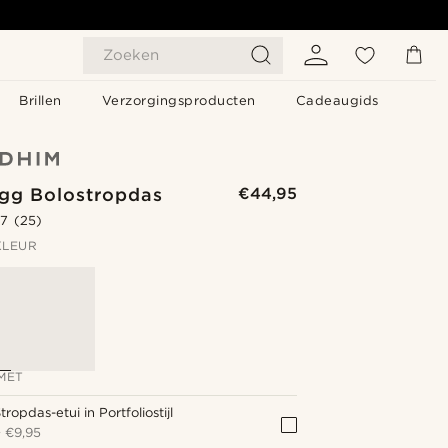
Zoeken
Brillen
Verzorgingsproducten
Cadeaugids
ogg Bolostropdas
€44,95
.7
(25)
KLEUR
MET
tropdas-etui in Portfoliostijl
+
€9,95