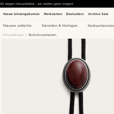
30 dagen retourbeleid - we stellen geen vragen!
Nieuw binnengekomen
Merknamen
Bestsellers
Archive Sale
Nieuwe collectie
Sieraden & Horloges
Kostuumaccess
Stropdassen
Bolostropdassen