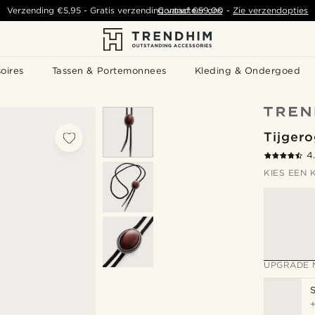
Verzending
€5,95
- Gratis verzending vanaf
Contacteer ons
€59,00
-
Zie verzendopties
oires
Tassen & Portemonnees
Kleding & Ondergoed
Tijger
4
KIES EEN 
UPGRADE 
S