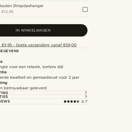
Houten Stropdashanger
+
€12,95
IN WINKELWAGEN
 €5,95 - Gratis verzending vanaf €59,00
GEGEVENS
te
ngte voor een relaxte, kortere stijl
ntie
rde kwaliteit en gemoedsrust voor 2 jaar
ring
l en betrouwbaar geleverd
VING
TIES
IEWS
4.7