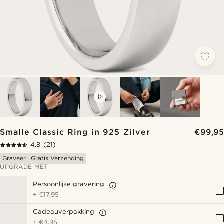
VIDEO
Smalle Classic Ring in 925 Zilver
€99,95
4.8
(21)
Graveer
Gratis Verzending
UPGRADE MET
Persoonlijke gravering
+
€17,95
Cadeauverpakking
+
€4,95