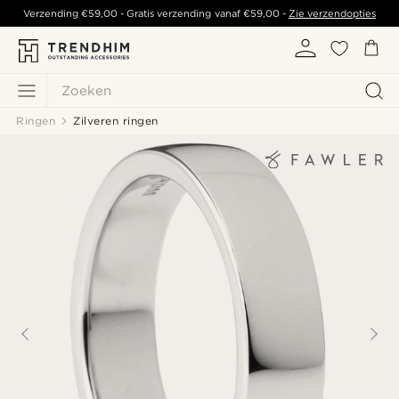
Verzending
€59,00
- Gratis verzending vanaf
€59,00
-
Zie verzendopties
Zoeken
Ringen
Zilveren ringen