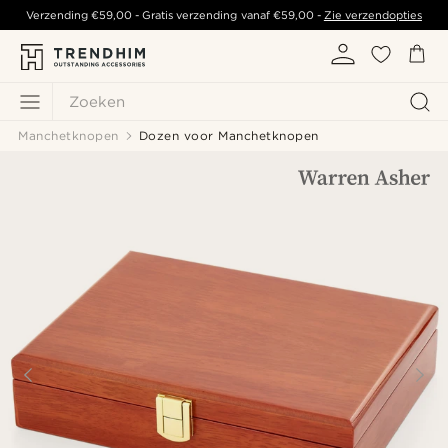
Verzending
€59,00
- Gratis verzending vanaf
€59,00
-
Zie verzendopties
Zoeken
Manchetknopen
Dozen voor Manchetknopen