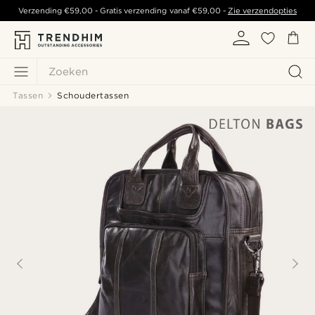
Verzending
€59,00
- Gratis verzending vanaf
€59,00
-
Zie verzendopties
Zoeken
Tassen
Schoudertassen