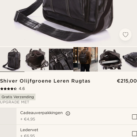
Shiver Olijfgroene Leren Rugtas
€215,00
4.6
Gratis Verzending
UPGRADE MET
Cadeauverpakkingen
+
€4,95
Ledervet
+
€6,95