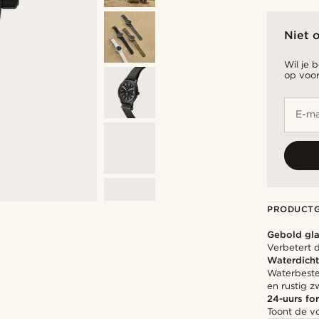
Niet 
Wil je 
op voor
E-ma
PRODUCT
Gebold gl
Verbetert d
Waterdicht
Waterbesten
en rustig 
24-uurs fo
Toont de v