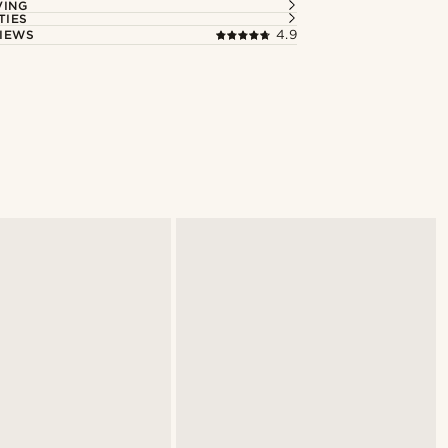
VING
TIES
IEWS
4.9