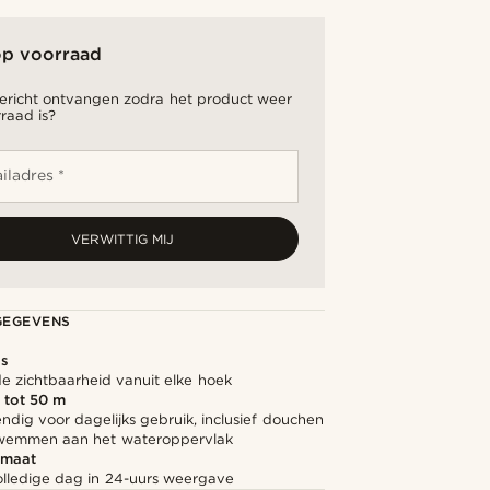
op voorraad
bericht ontvangen zodra het product weer
raad is?
iladres *
VERWITTIG MIJ
GEGEVENS
as
e zichtbaarheid vanuit elke hoek
 tot 50 m
dig voor dagelijks gebruik, inclusief douchen
zwemmen aan het wateroppervlak
rmaat
olledige dag in 24-uurs weergave