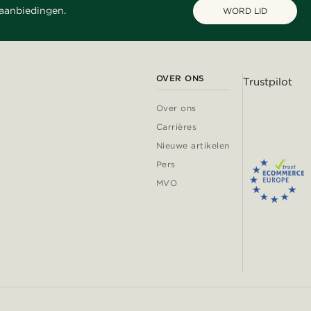
 aanbiedingen.
WORD LID
OVER ONS
Trustpilot
Over ons
Carrières
Nieuwe artikelen
Pers
MVO