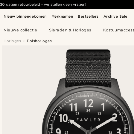
30 dagen retourbeleid - we stellen geen vragen!
Nieuw binnengekomen
Merknamen
Bestsellers
Archive Sale
Nieuwe collectie
Sieraden & Horloges
Kostuumaccess
Horloges
Polshorloges