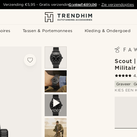
Verzending
€5,95
- Gratis verzending vanaf
Contacteer ons
€59,00
-
Zie verzendopties
oires
Tassen & Portemonnees
Kleding & Ondergoed
Scout |
Militai
4
Graveer
G
KIES EEN 
VIDEO