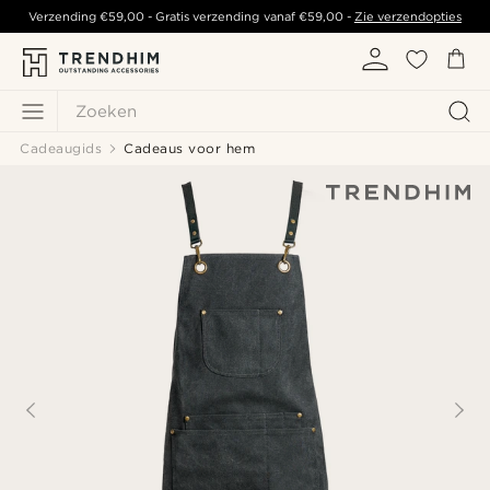
Verzending
€59,00
- Gratis verzending vanaf
€59,00
-
Zie verzendopties
Zoeken
Cadeaugids
Cadeaus voor hem