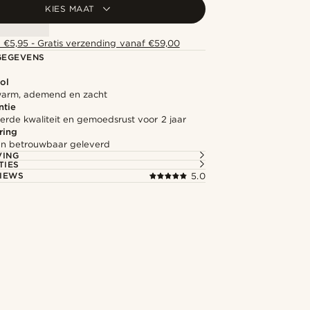
KIES MAAT
 €5,95 - Gratis verzending vanaf €59,00
GEGEVENS
ol
 warm, ademend en zacht
ntie
rde kwaliteit en gemoedsrust voor 2 jaar
ring
l en betrouwbaar geleverd
VING
TIES
IEWS
5.0