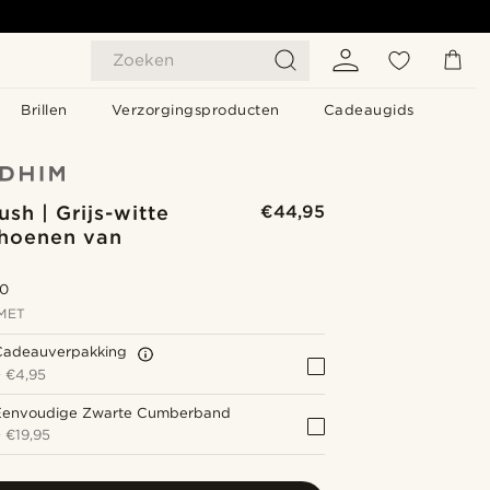
Zoeken
Brillen
Verzorgingsproducten
Cadeaugids
ush | Grijs-witte
€44,95
hoenen van
.0
MET
Cadeauverpakking
+
€4,95
Eenvoudige Zwarte Cumberband
+
€19,95