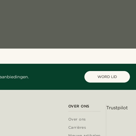
 aanbiedingen.
WORD LID
OVER ONS
Trustpilot
Over ons
Carrières
Nieuwe artikelen