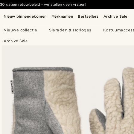
30 dagen retourbeleid - we stellen geen vragen!
Nieuw binnengekomen
Merknamen
Bestsellers
Archive Sale
Nieuwe collectie
Sieraden & Horloges
Kostuumaccess
Archive Sale