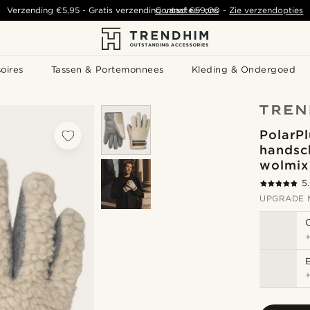
Verzending
€5,95
- Gratis verzending vanaf
Contacteer ons
€59,00
-
Zie verzendopties
oires
Tassen & Portemonnees
Kleding & Ondergoed
PolarPl
handsc
wolmix
5
UPGRADE 