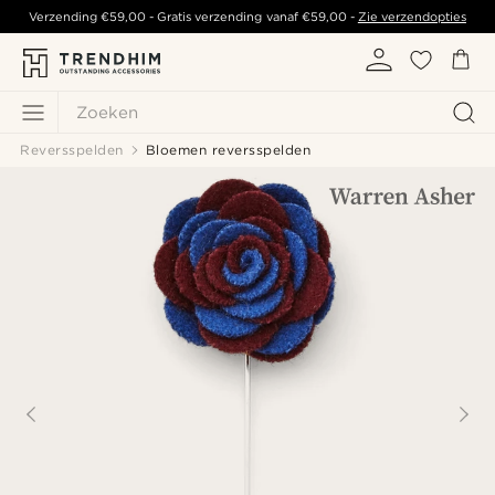
Verzending
€59,00
- Gratis verzending vanaf
€59,00
-
Zie verzendopties
Zoeken
Reversspelden
Bloemen reversspelden