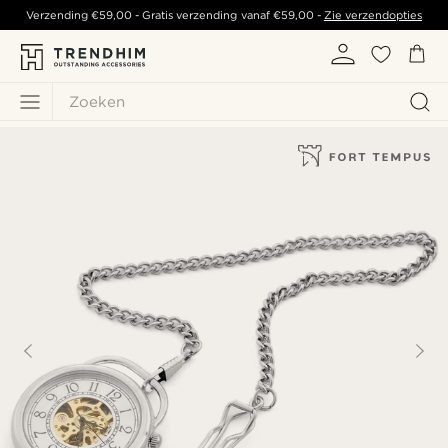
Verzending
€59,00
- Gratis verzending vanaf
€59,00
-
Zie verzendopties
Zoeken