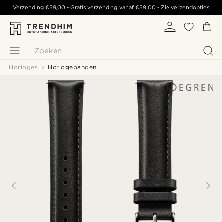
Verzending
€59,00
- Gratis verzending vanaf
€59,00
-
Zie verzendopties
Zoeken
Horloges
Horlogebanden