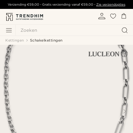
Verzending
€59,00
- Gratis verzending vanaf
€59,00
-
Zie verzendopties
Zoeken
Kettingen
Schakelkettingen