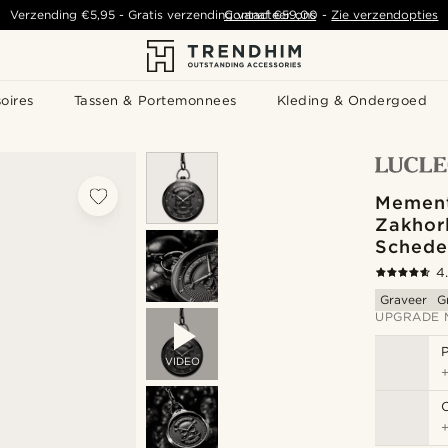
Verzending
€5,95
- Gratis verzending vanaf
Contacteer ons
€59,00
-
Zie verzendopties
oires
Tassen & Portemonnees
Kleding & Ondergoed
Mement
Zakhor
Schede
4
Graveer
G
UPGRADE 
P
VIDEO