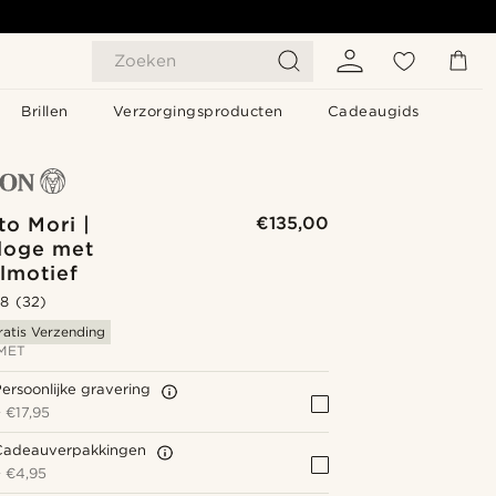
Zoeken
Brillen
Verzorgingsproducten
Cadeaugids
o Mori |
€135,00
loge met
lmotief
.8
(32)
ratis Verzending
MET
ersoonlijke gravering
+
€17,95
Cadeauverpakkingen
+
€4,95