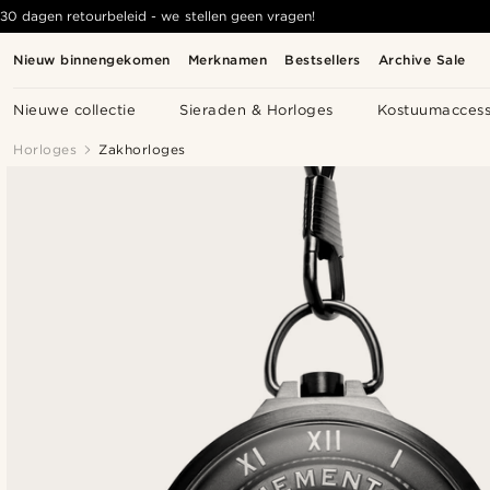
30 dagen retourbeleid - we stellen geen vragen!
Nieuw binnengekomen
Merknamen
Bestsellers
Archive Sale
Nieuwe collectie
Sieraden & Horloges
Kostuumaccess
Horloges
Zakhorloges