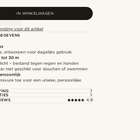
IN WINKELWAGEN
ending voor dit artikel
GEGEVENS
as
s, ontworpen voor dagelijks gebruik
 tot 30 m
icht – bestand tegen regen en handen
ar niet geschikt voor douchen of zwemmen
ersoonlijk
ravure toe voor een unieke, persoonlijke
VING
TIES
IEWS
4.8