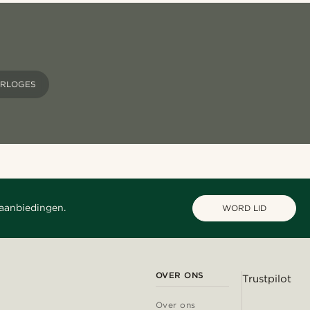
RLOGES
 aanbiedingen.
WORD LID
OVER ONS
Trustpilot
Over ons