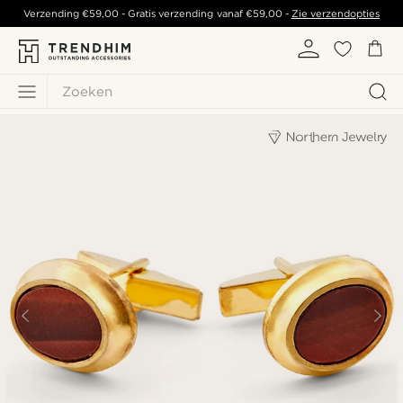
Verzending
€59,00
- Gratis verzending vanaf
€59,00
-
Zie verzendopties
Zoeken