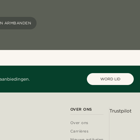
EN ARMBANDEN
 aanbiedingen.
WORD LID
OVER ONS
Trustpilot
Over ons
Carrières
Nieuwe artikelen