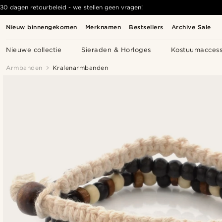
30 dagen retourbeleid - we stellen geen vragen!
Nieuw binnengekomen
Merknamen
Bestsellers
Archive Sale
Nieuwe collectie
Sieraden & Horloges
Kostuumaccess
Armbanden
Kralenarmbanden