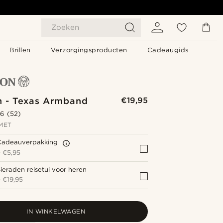
Zoeken
Brillen
Verzorgingsproducten
Cadeaugids
n - Texas Armband
€19,95
.6
(52)
MET
Cadeauverpakking
+
€5,95
ieraden reisetui voor heren
+
€19,95
IN WINKELWAGEN