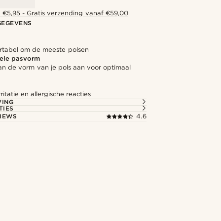
 €5,95 - Gratis verzending vanaf €59,00
GEGEVENS
rtabel om de meeste polsen
ele pasvorm
an de vorm van je pols aan voor optimaal
ritatie en allergische reacties
VING
TIES
IEWS
4.6