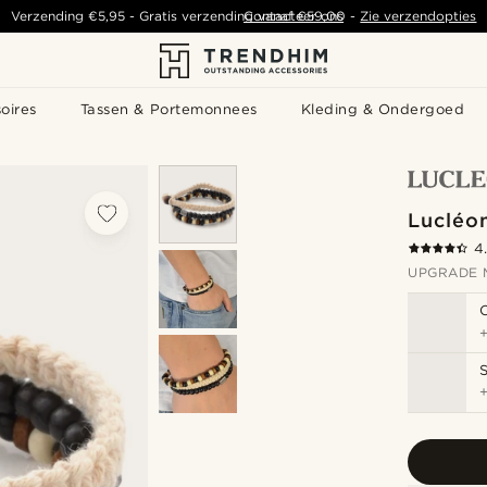
Verzending
€5,95
- Gratis verzending vanaf
Contacteer ons
€59,00
-
Zie verzendopties
oires
Tassen & Portemonnees
Kleding & Ondergoed
Lucléo
4
UPGRADE 
S