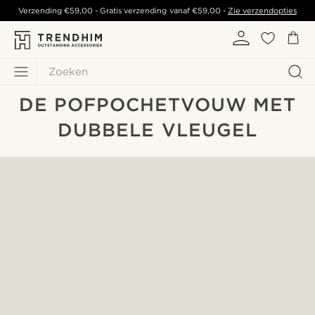
Verzending
€59,00
- Gratis verzending vanaf
€59,00
-
Zie verzendopties
Zoeken
DE POFPOCHETVOUW MET
DUBBELE VLEUGEL