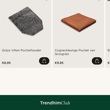
Grijze Vilten Pochethouder
Cognackleurige Pochet van
B
Grosgrain
€6,95
€9,95
€