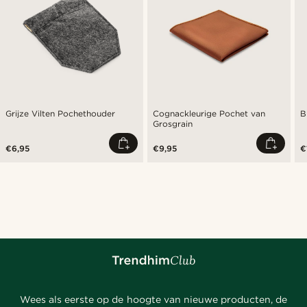
Grijze Vilten Pochethouder
Cognackleurige Pochet van
B
Grosgrain
€6,95
€9,95
€
Wees als eerste op de hoogte van nieuwe producten, de