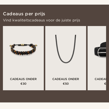
Cadeaus per prijs
Vind kwaliteitscadeaus voor de juiste prijs
CADEAUS ONDER
CADEAUS ONDER
CADEAU
€30
€50
€1