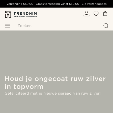
Verzending
€59,00
- Gratis verzending vanaf
€59,00
-
Zie verzendopties
Zoeken
Houd je ongecoat ruw zilver
in topvorm
Gefeliciteerd met je nieuwe sieraad van ruw zilver!