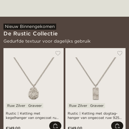
Nieuw Binnengekomen
De Rustic Collectie
Gedurfde textuur voor dagelijks gebruik
Ruw Zilver
Graveer
Ruw Zilver
Graveer
Rustic | Ketting met
Rustic | Ketting met dogtag-
kegelhanger van ongecoat ruw
hanger van ongecoat ruw 925
925 sterling zilver
sterling zilver
€149,00
€149,00