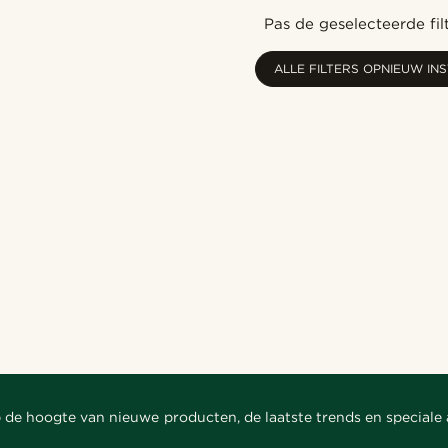
Pas de geselecteerde fil
ALLE FILTERS OPNIEUW IN
 de hoogte van nieuwe producten, de laatste trends en speciale