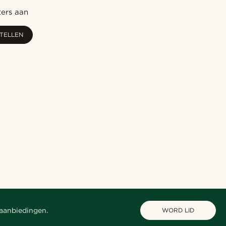
Nieuwste
ters aan
Goedkoopste
STELLEN
Duurste
 aanbiedingen.
WORD LID