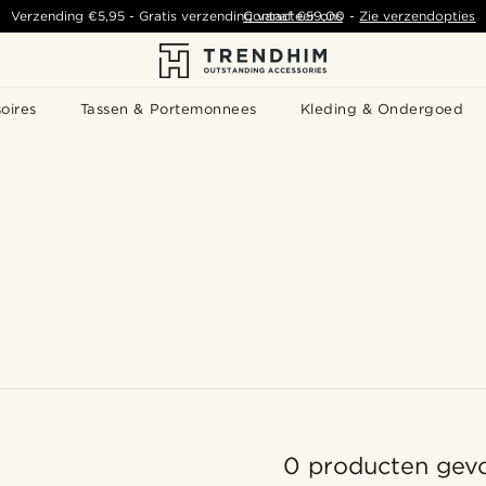
Verzending
€5,95
- Gratis verzending vanaf
Contacteer ons
€59,00
-
Zie verzendopties
oires
Tassen & Portemonnees
Kleding & Ondergoed
0 producten gev