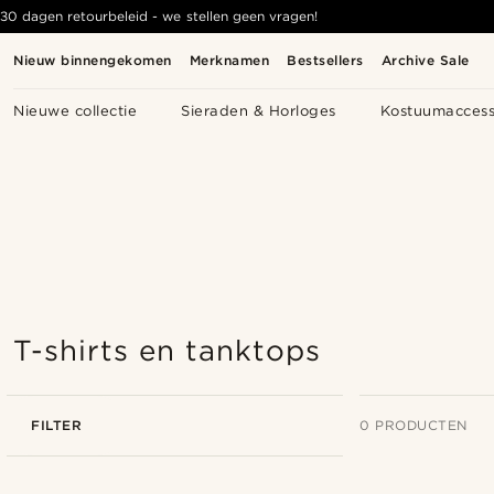
30 dagen retourbeleid - we stellen geen vragen!
Nieuw binnengekomen
Merknamen
Bestsellers
Archive Sale
Nieuwe collectie
Sieraden & Horloges
Kostuumaccess
T-shirts en tanktops
FILTER
0 PRODUCTEN