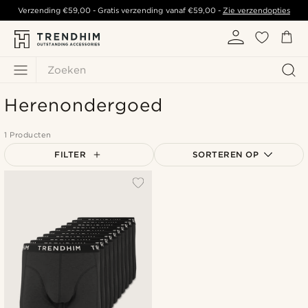
Verzending
€59,00
- Gratis verzending vanaf
€59,00
-
Zie verzendopties
Zoeken
Herenondergoed
1 Producten
FILTER
SORTEREN OP
Populairste
Nieuwste
Goedkoopste
Duurste