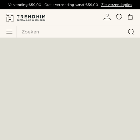
Verzending
€59,00
- Gratis verzending vanaf
€59,00
-
Zie verzendopties
Zoeken