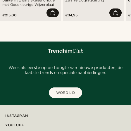
Dante II | Zwart Skelethorloge
Zwarte Dogtagketting
6
met Goudkleurige Wijzerplaat
€215,00
€34,95
€
Wees als eerste op de hoogte van nieuwe producten, de
laatste trends en speciale aanbiedingen.
WORD LID
INSTAGRAM
YOUTUBE