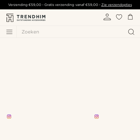
Verzending
€59,00
- Gratis verzending vanaf
€59,00
-
Zie verzendopties
Zoeken
the.pawel
reubenoladehin