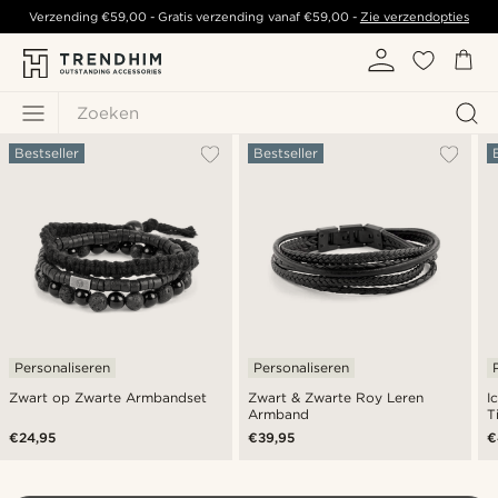
Verzending
€59,00
- Gratis verzending vanaf
€59,00
-
Zie verzendopties
Zoeken
Bestseller
Bestseller
Personaliseren
Personaliseren
Zwart op Zwarte Armbandset
Zwart & Zwarte Roy Leren
I
Armband
T
€24,95
€39,95
€