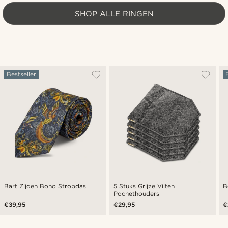
SHOP ALLE RINGEN
Bestseller
Bart Zijden Boho Stropdas
5 Stuks Grijze Vilten
B
Pochethouders
€39,95
€29,95
€