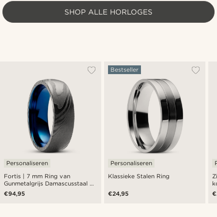
SHOP ALLE HORLOGES
Bestseller
Personaliseren
Personaliseren
Fortis | 7 mm Ring van
Klassieke Stalen Ring
Z
Gunmetalgrijs Damascusstaal en
k
Blauw Titanium
€94,95
€24,95
€