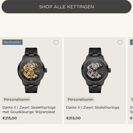
SHOP ALLE KETTINGEN
Bestseller
Personaliseren
Personaliseren
Dante II | Zwart Skelethorloge
Dante II | Zwart Skelethorloge
S
met Goudkleurige Wijzerplaat
S
€215,00
€215,00
€