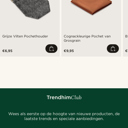
Grijze Vilten Pochethouder
Cognackleurige Pochet van
B
Grosgrain
€6,95
€9,95
€
Wees als eerste op de hoogte van nieuwe producten, de
laatste trends en speciale aanbiedingen.