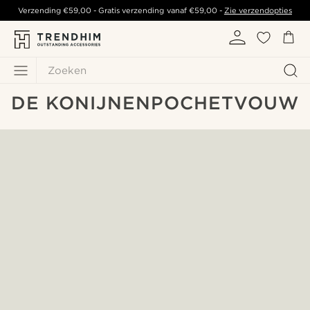
Verzending
€59,00
- Gratis verzending vanaf
€59,00
-
Zie verzendopties
Zoeken
DE KONIJNENPOCHETVOUW