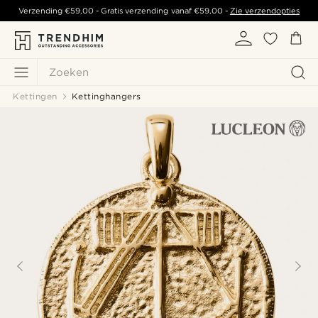
Verzending
€59,00
- Gratis verzending vanaf
€59,00
-
Zie verzendopties
Zoeken
Kettingen
Kettinghangers