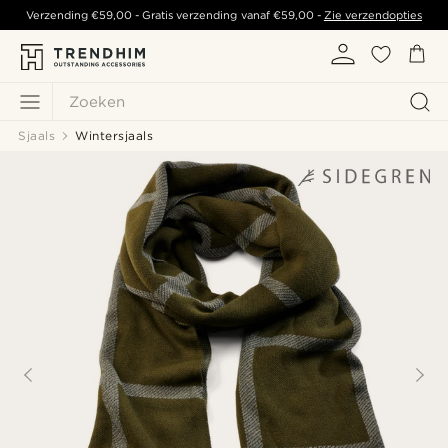
Verzending
€59,00
- Gratis verzending vanaf
€59,00
-
Zie verzendopties
Zoeken
Sjaals
Wintersjaals