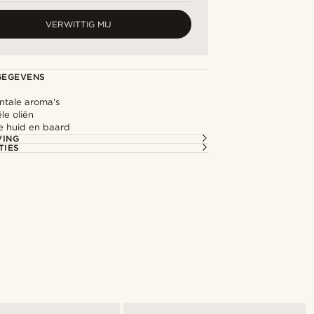
VERWITTIG MIJ
GEGEVENS
ntale aroma's
le oliën
e huid en baard
VING
TIES