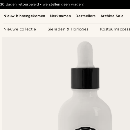
30 dagen retourbeleid - we stellen geen vragen!
Nieuw binnengekomen
Merknamen
Bestsellers
Archive Sale
Nieuwe collectie
Sieraden & Horloges
Kostuumaccess