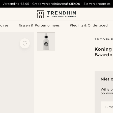
Verzending
€5,95
- Gratis verzending vanaf
Contacteer ons
€59,00
-
Zie verzendopties
oires
Tassen & Portemonnees
Kleding & Ondergoed
Koning 
Baardo
Niet 
Wil je 
op voor
E-ma