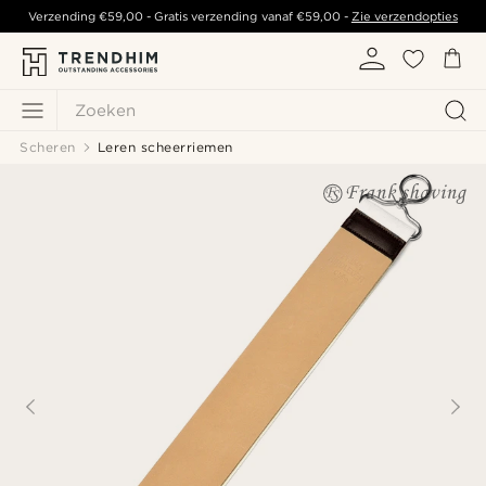
Verzending
€59,00
- Gratis verzending vanaf
€59,00
-
Zie verzendopties
Zoeken
Scheren
Leren scheerriemen