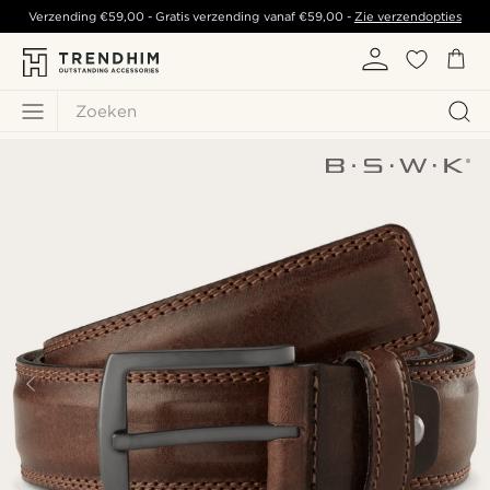
Verzending
€59,00
- Gratis verzending vanaf
€59,00
-
Zie verzendopties
Zoeken