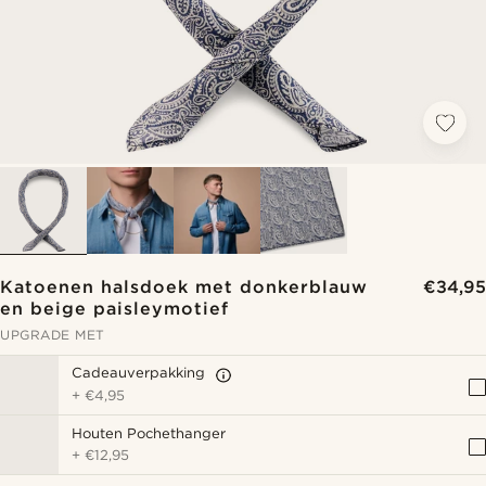
Katoenen halsdoek met donkerblauw
€34,95
en beige paisleymotief
UPGRADE MET
Cadeauverpakking
+
€4,95
Houten Pochethanger
+
€12,95