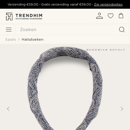
Verzending
€59,00
- Gratis verzending vanaf
€59,00
-
Zie verzendopties
Zoeken
Sjaals
Halsdoeken