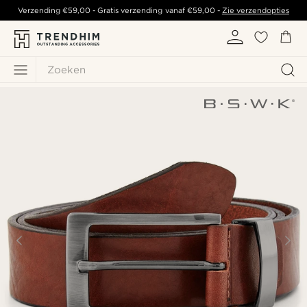
Verzending
€59,00
- Gratis verzending vanaf
€59,00
-
Zie verzendopties
Zoeken