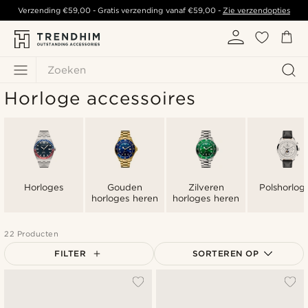
Verzending
€59,00
- Gratis verzending vanaf
€59,00
-
Zie verzendopties
Zoeken
Horloge accessoires
Horloges
Gouden
Zilveren
Polshorlog
horloges heren
horloges heren
22 Producten
FILTER
SORTEREN OP
Populairste
Nieuwste