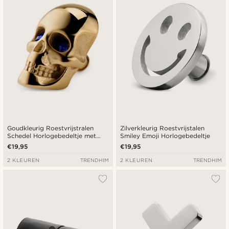
Goedkoopste
Duurste
Goudkleurig Roestvrijstralen
Zilverkleurig Roestvrijstalen
Schedel Horlogebedeltje met
Smiley Emoji Horlogebedeltje
Blauwe Zirkoontjes
€19,95
€19,95
2 KLEUREN
TRENDHIM
2 KLEUREN
TRENDHIM