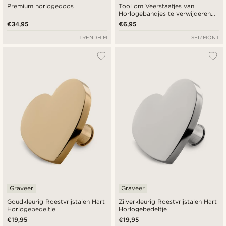
Premium horlogedoos
Tool om Veerstaafjes van
Horlogebandjes te verwijderen
en in te passen
€34,95
€6,95
TRENDHIM
SEIZMONT
Graveer
Graveer
Goudkleurig Roestvrijstalen Hart
Zilverkleurig Roestvrijstalen Hart
Horlogebedeltje
Horlogebedeltje
€19,95
€19,95