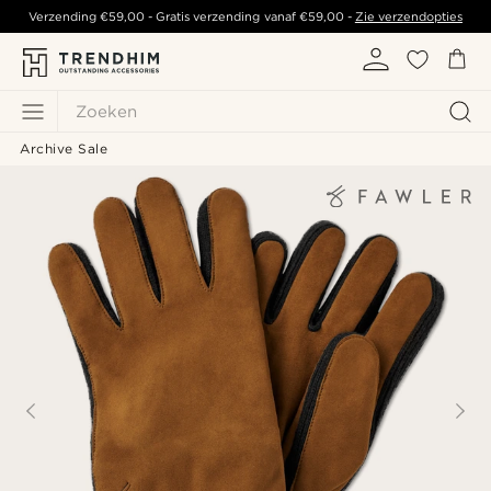
Verzending
€59,00
- Gratis verzending vanaf
€59,00
-
Zie verzendopties
Zoeken
Archive Sale