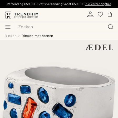
Verzending
€59,00
- Gratis verzending vanaf
€59,00
-
Zie verzendopties
Zoeken
Ringen
Ringen met stenen