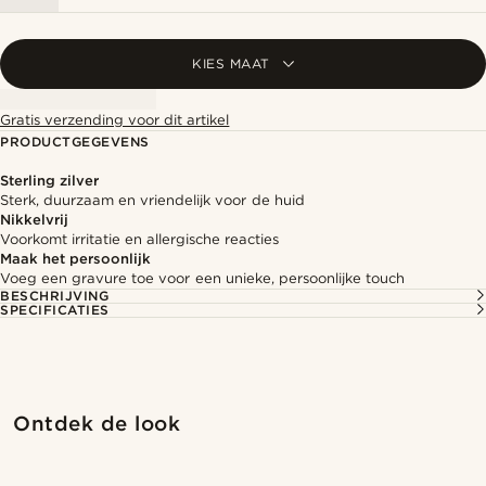
KIES MAAT
Gratis verzending voor dit artikel
PRODUCTGEGEVENS
Sterling zilver
Sterk, duurzaam en vriendelijk voor de huid
Nikkelvrij
Voorkomt irritatie en allergische reacties
Maak het persoonlijk
Voeg een gravure toe voor een unieke, persoonlijke touch
BESCHRIJVING
SPECIFICATIES
Shop de look
Shop
Ontdek de look
@marcossapere
@jaimedeelgado