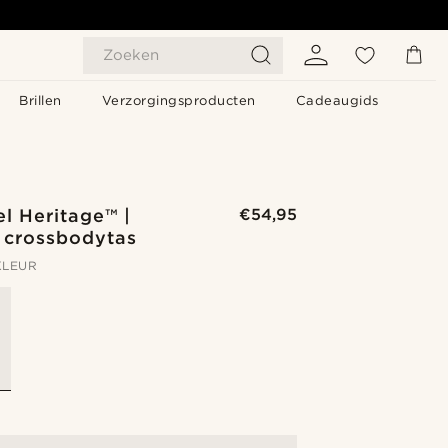
Zoeken
Brillen
Verzorgingsproducten
Cadeaugids
l Heritage™ |
€54,95
 crossbodytas
KLEUR