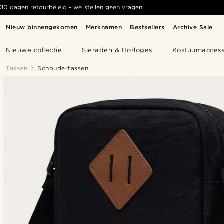
30 dagen retourbeleid - we stellen geen vragen!
Nieuw binnengekomen
Merknamen
Bestsellers
Archive Sale
Nieuwe collectie
Sieraden & Horloges
Kostuumaccess
Tassen
Schoudertassen