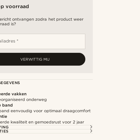
op voorraad
bericht ontvangen zodra het product weer
raad is?
iladres *
VERWITTIG MIJ
GEGEVENS
eerde vakken
eorganiseerd onderweg
e band
 band eenvoudig voor optimaal draagcomfort
ntie
rde kwaliteit en gemoedsrust voor 2 jaar
VING
TIES