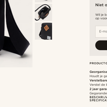
Niet 
Wil je 
op voor
E-ma
PRODUCT
Georganis
Houdt je g
Verstelbar
Verstel de
2 jaar gara
Gegarandee
BESCHRIJ
SPECIFICA