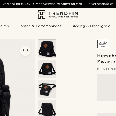
Verzending
€5,95
- Gratis verzending vanaf
Contacteer ons
€59,00
-
Zie verzendopties
oires
Tassen & Portemonnees
Kleding & Ondergoed
Hersche
Zwarte
KIES EEN 