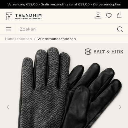
Verzending
€59,00
- Gratis verzending vanaf
€59,00
-
Zie verzendopties
Zoeken
Handschoenen
Winterhandschoenen