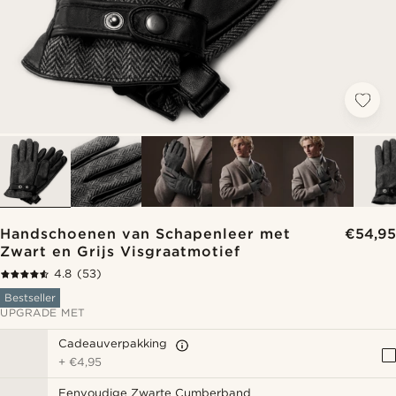
Handschoenen van Schapenleer met
€54,95
Zwart en Grijs Visgraatmotief
4.8
(53)
Bestseller
UPGRADE MET
Cadeauverpakking
+
€4,95
Eenvoudige Zwarte Cumberband