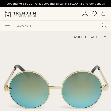
Verzending
€59,00
- Gratis verzending vanaf
€59,00
-
Zie verzendopties
Zoeken