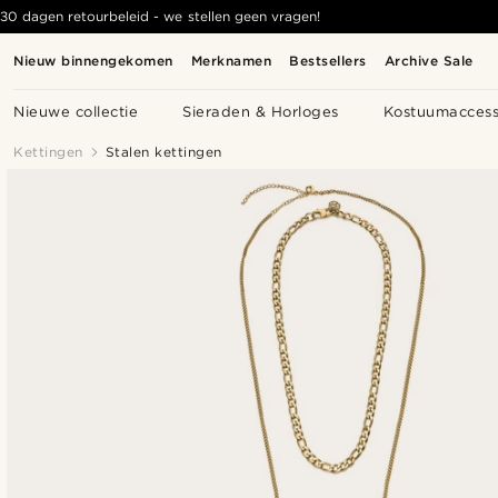
30 dagen retourbeleid - we stellen geen vragen!
Nieuw binnengekomen
Merknamen
Bestsellers
Archive Sale
Nieuwe collectie
Sieraden & Horloges
Kostuumaccess
Kettingen
Stalen kettingen