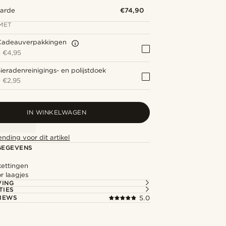
aarde
€74,90
MET
Cadeauverpakkingen
+
€4,95
ieradenreinigings- en polijstdoek
+
€2,95
IN WINKELWAGEN
ending voor dit artikel
GEGEVENS
 kettingen
r laagjes
VING
TIES
IEWS
5.0