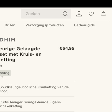
Zoeken
Brillen
Verzorgingsproducten
Cadeaugids
eurige Gelaagde
€64,95
set met Kruis- en
etting
.0
zending
IT:
Goudkleurige Iconische Kruisketting van de
Zoon
Curtis Amager Goudgekleurde Figaro-
schakelketting