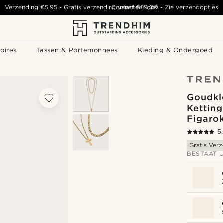
Verzending
€5,95
- Gratis verzending vanaf
Contacteer ons
€59,00
-
Zie verzendopties
oires
Tassen & Portemonnees
Kleding & Ondergoed
Goudkl
Ketting
Figarok
5
Gratis Ver
BESTAAT U