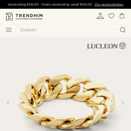
Verzending
€59,00
- Gratis verzending vanaf
€59,00
-
Zie verzendopties
Zoeken