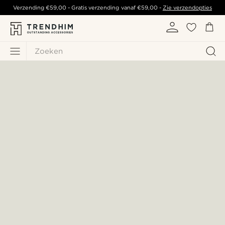
Verzending
€59,00
- Gratis verzending vanaf
€59,00
-
Zie verzendopties
Zoeken