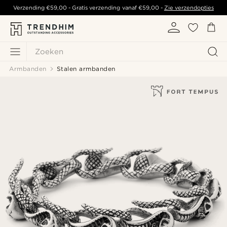
Verzending
€59,00
- Gratis verzending vanaf
€59,00
-
Zie verzendopties
Zoeken
Armbanden
Stalen armbanden