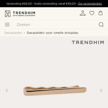
Verzending
€59,00
- Gratis verzending vanaf
€59,00
-
Zie verzendopties
Zoeken
Dasspelden
Dasspelden voor smalle stropdas